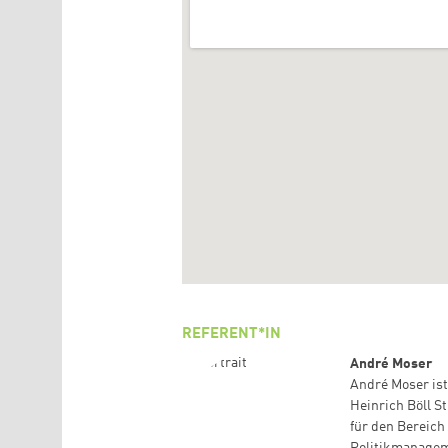
REFERENT*IN
André Moser
André Moser ist
Heinrich Böll S
für den Bereic