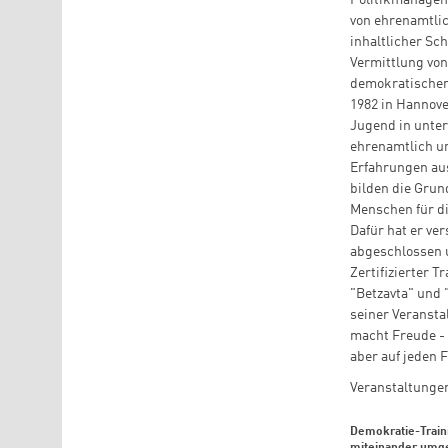
Politikmanagem
von ehrenamtli
inhaltlicher Sc
Vermittlung vo
demokratischen
1982 in Hannove
Jugend in unte
ehrenamtlich un
Erfahrungen au
bilden die Grun
Menschen für di
Dafür hat er ve
abgeschlossen 
Zertifizierter 
"Betzavta" und 
seiner Veransta
macht Freude - 
aber auf jeden F
Veranstaltungen
Demokratie-Train