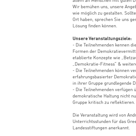
allem an Menschen mit guten D
Wir bemühen uns, unsere Angebo
wie möglich zu gestalten. Sollt
Ort haben, sprechen Sie uns ge
Lösung finden können.
Unsere Veranstaltungsziele:
- Die Teilnehmenden kennen di
Formen der Demokratievermittlu
etablierte Konzepte wie „Betzavt
„Demokratie-Fitness“ & weiter
- Die Teilnehmenden können v
erfahrungsbasierter Demokratie
in ihrer Gruppe grundlegende D
- Die Teilnehmenden verfügen 
demokratische Haltung nicht nur
Gruppe kritisch zu reflektieren.
Die Veranstaltung wird von Andr
Unterrichtsstunden für das Gre
Landesstiftungen anerkannt.