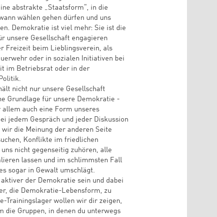
ine abstrakte „Staatsform“, in die
wann wählen gehen dürfen und uns
len. Demokratie ist viel mehr: Sie ist die
ür unsere Gesellschaft engagieren
r Freizeit beim Lieblingsverein, als
uerwehr oder in sozialen Initiativen bei
t im Betriebsrat oder in der
olitik.
ält nicht nur unsere Gesellschaft
che Grundlage für unsere Demokratie -
or allem auch eine Form unseres
ei jedem Gespräch und jeder Diskussion
 wir die Meinung der anderen Seite
uchen, Konflikte im friedlichen
 uns nicht gegenseitig zuhören, alle
lieren lassen und im schlimmsten Fall
 es sogar in Gewalt umschlägt.
 aktiver der Demokratie sein und dabei
nder, die Demokratie-Lebensform, zu
-Trainingslager wollen wir dir zeigen,
em die Gruppen, in denen du unterwegs