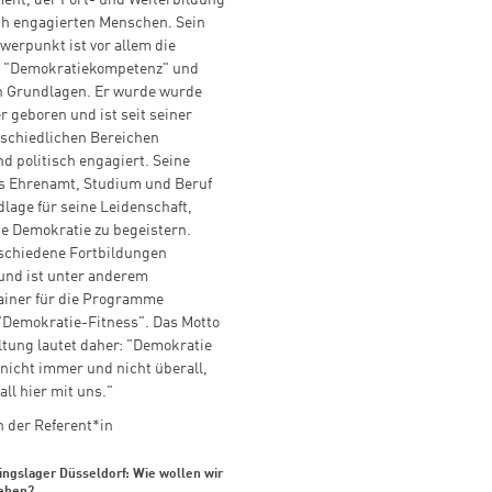
ent, der Fort- und Weiterbildung
ch engagierten Menschen. Sein
hwerpunkt ist vor allem die
n "Demokratiekompetenz" und
 Grundlagen. Er wurde wurde
r geboren und ist seit seiner
rschiedlichen Bereichen
d politisch engagiert. Seine
s Ehrenamt, Studium und Beruf
dlage für seine Leidenschaft,
e Demokratie zu begeistern.
rschiedene Fortbildungen
und ist unter anderem
Trainer für die Programme
"Demokratie-Fitness". Das Motto
ltung lautet daher: "Demokratie
nicht immer und nicht überall,
all hier mit uns."
 der Referent*in
ingslager Düsseldorf: Wie wollen wir