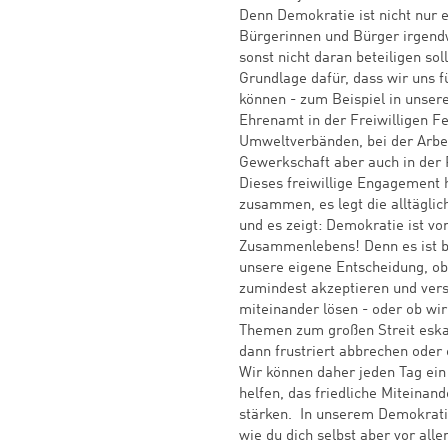
Denn Demokratie ist nicht nur e
Bürgerinnen und Bürger irgend
sonst nicht daran beteiligen sol
Grundlage dafür, dass wir uns f
können - zum Beispiel in unsere
Ehrenamt in der Freiwilligen Fe
Umweltverbänden, bei der Arbei
Gewerkschaft aber auch in der P
Dieses freiwillige Engagement h
zusammen, es legt die alltägli
und es zeigt: Demokratie ist v
Zusammenlebens! Denn es ist b
unsere eigene Entscheidung, ob
zumindest akzeptieren und vers
miteinander lösen - oder ob wir
Themen zum großen Streit eska
dann frustriert abbrechen oder
Wir können daher jeden Tag ein
helfen, das friedliche Miteina
stärken. In unserem Demokratie
wie du dich selbst aber vor all