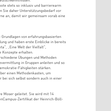
eutschkenntnissen.
te stets so inklusiv und barrierearm
en Sie daher Unterstützungsbedarf vor
rne an, damit wir gemeinsam vorab eine
e Grundlagen von erfahrungsbasierten
ng und haben erste Einblicke in bereits
a“, „Eine Welt der Vielfalt“,
e Konzepte erhalten.
erschiedene Übungen und Methoden
vermittlung in Gruppen anleiten und so
emokratie-Fähigkeiten stärken.
über einen Methodenkasten, um
 bei sich selbst sondern auch in einer
e Moser geleitet. Sie wird mit 14
enCampus-Zertifikat der Heinrich-Böll-